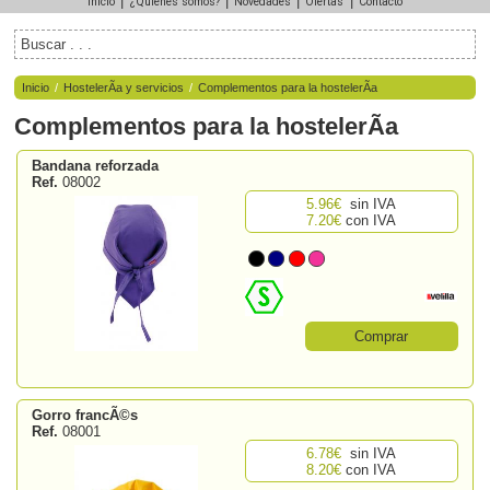
|
|
|
|
Inicio
¿Quiénes somos?
Novedades
Ofertas
Contacto
Inicio
/
HostelerÃ­a y servicios
/
Complementos para la hostelerÃ­a
Complementos para la hostelerÃ­a
Bandana reforzada
Ref.
08002
5.96€
sin IVA
7.20€
con IVA
Comprar
Gorro francÃ©s
Ref.
08001
6.78€
sin IVA
8.20€
con IVA