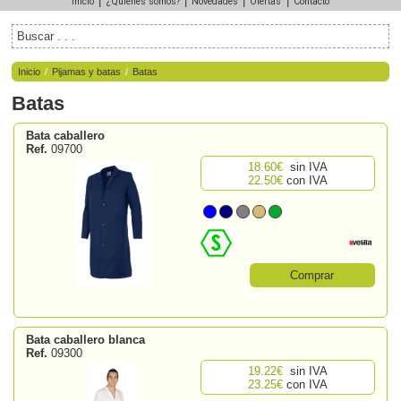
|
|
|
|
Inicio
¿Quiénes somos?
Novedades
Ofertas
Contacto
Inicio
/
Pijamas y batas
/
Batas
Batas
Bata caballero
Ref.
09700
18.60€
sin IVA
22.50€
con IVA
Comprar
Bata caballero blanca
Ref.
09300
19.22€
sin IVA
23.25€
con IVA