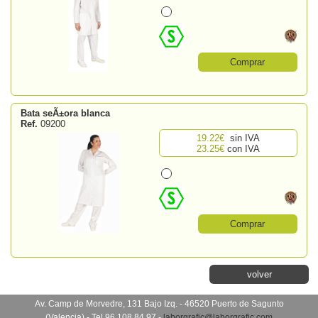
Comprar
Bata seÃ±ora blanca
Ref.
09200
19.22€
sin IVA
23.25€
con IVA
Comprar
volver
Av. Camp de Morvedre, 131 Bajo Izq. - 46520 Puerto de Sagunto
(Valencia) - Tel 96 108 84 97 -
laborgrafic@laborgrafic.com