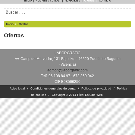
|
|
|
|
Inicio
¿Quiénes somos?
Novedades
Ofertas
Contacto
Inicio
/
Ofertas
Ofertas
LABORGRAFIC
Av. Camp de Morvedre, 131 Bajo Izq. - 46520 Puerto de Sagunto
(Valencia)
admon@laborgrafic.com
Telf. 96 108 84 97 - 673 369 042
CIF B98566250
Aviso legal
/
Condiciones generales de venta
/
Política de privacidad
/
Política
de cookies
/
Copyright © 2014 Píxel Estudio Web