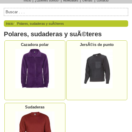
|
|
|
|
Inicio
¿Quiénes somos?
Novedades
Ofertas
Contacto
Inicio
/
Polares, sudaderas y suÃ©teres
Polares, sudaderas y suÃ©teres
Cazadora polar
JersÃ©is de punto
Sudaderas