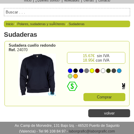
|
|
|
|
Inicio
¿Quiénes somos?
Novedades
Ofertas
Contacto
Inicio
/
Polares, sudaderas y suÃ©teres
/
Sudaderas
Sudaderas
Sudadera cuello redondo
Ref.
24070
15.67€
sin IVA
18.95€
con IVA
Comprar
volver
Av. Camp de Morvedre, 131 Bajo Izq. - 46520 Puerto de Sagunto
(Valencia) - Tel 96 108 84 97 -
laborgrafic@laborgrafic.com