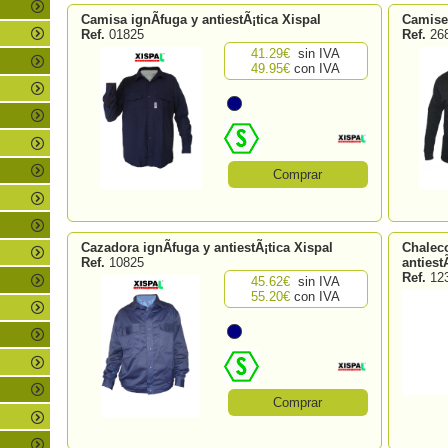
Camisa ignÃ­fuga y antiestÃ¡tica Xispal
Camiset
Ref.
01825
Ref.
26
41.29€
sin IVA
49.95€
con IVA
Comprar
Cazadora ignÃ­fuga y antiestÃ¡tica Xispal
Chaleco
Ref.
10825
antiest
Ref.
12
45.62€
sin IVA
55.20€
con IVA
Comprar