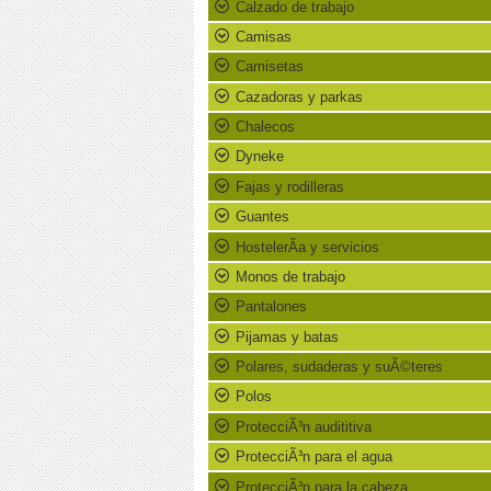
Calzado de trabajo
Camisas
Camisetas
Cazadoras y parkas
Chalecos
Dyneke
Fajas y rodilleras
Guantes
HostelerÃ­a y servicios
Monos de trabajo
Pantalones
Pijamas y batas
Polares, sudaderas y suÃ©teres
Polos
ProtecciÃ³n audititiva
ProtecciÃ³n para el agua
ProtecciÃ³n para la cabeza