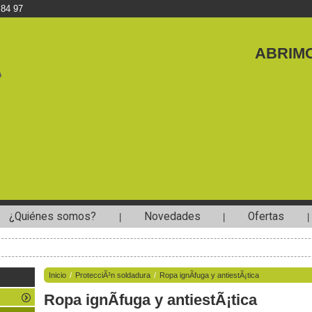
 84 97
ABRIMO
¿Quiénes somos?
Novedades
Ofertas
|
|
|
Inicio
/
ProtecciÃ³n soldadura
/
Ropa ignÃ­fuga y antiestÃ¡tica
Ropa ignÃ­fuga y antiestÃ¡tica