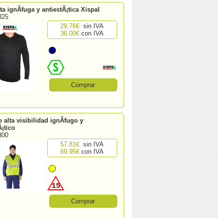
a ignÃ­fuga y antiestÃ¡tica Xispal
825
29.76€
sin IVA
36.00€
con IVA
Comprar
 alta visibilidad ignÃ­fugo y
Ã¡tico
300
57.81€
sin IVA
69.95€
con IVA
15
Comprar