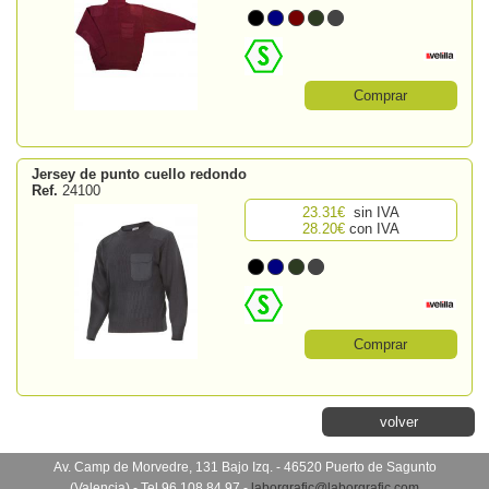
Comprar
Jersey de punto cuello redondo
Ref.
24100
23.31€
sin IVA
28.20€
con IVA
Comprar
volver
Av. Camp de Morvedre, 131 Bajo Izq. - 46520 Puerto de Sagunto
(Valencia) - Tel 96 108 84 97 -
laborgrafic@laborgrafic.com