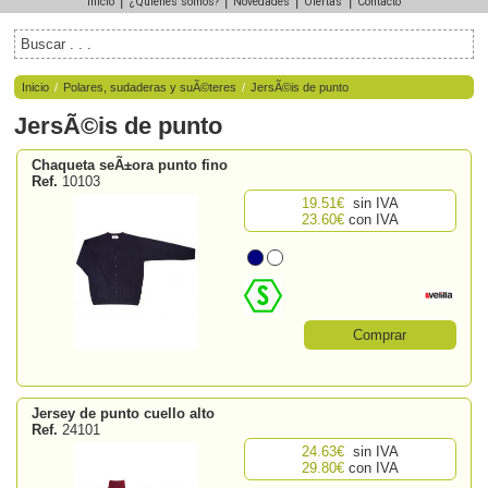
|
|
|
|
Inicio
¿Quiénes somos?
Novedades
Ofertas
Contacto
Inicio
/
Polares, sudaderas y suÃ©teres
/
JersÃ©is de punto
JersÃ©is de punto
Chaqueta seÃ±ora punto fino
Ref.
10103
19.51€
sin IVA
23.60€
con IVA
Comprar
Jersey de punto cuello alto
Ref.
24101
24.63€
sin IVA
29.80€
con IVA